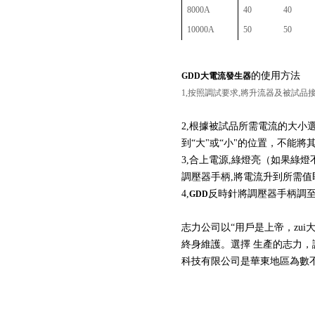
8000A
40
40
10000A
50
50
的使用方法
GDD
大電流發生器
1,按照調試要求,將升流器及被試品
2,根據被試品所需電流的大小
到“大"或“小"的位置，不能將
3,合上電源,綠燈亮（如果綠
調壓器手柄,將電流升到所需值
4,
反時針將調壓器手柄調至
GDD
志力公司以“用戶是上帝，zu
終身維護。選擇
生產的志力，
科技有限公司是華東地區為數