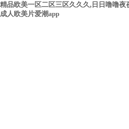
精品欧美一区二区三区久久久,日日噜噜夜夜
成人欧美片爱潮app
關于我們
新聞動態
技術文章
產品中心