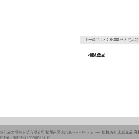
上一產品：
SDDF3000A大電流
相關產品
揚州志力電氣科技有限公司/揚州高壓測試儀(www.020gzjj.com) 版權所有 主營產品:
高
ICP備：
蘇ICP備15009851號-10