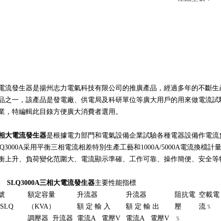
產品介紹
電流發生器是揚州志力電氣科技有限公司的推廣產品，經過多年的不斷生產改
品之一，該產品是發電廠、供電局及科研單位等廣大用戶的用來做電
業，特編輯此目錄方便廣大消費者選用。
相大電流發生器
是根據電力部門和電氣設備企業試驗各種電器設備作電流負載
LQ3000A采用平衡三相電流相差特別生產工藝和1000A/5000A電流換檔計
衡上升、負荷變化范圍大、電流顯示準確、工作可靠、操作簡便、安全等特點
、
SLQ3000A三相
大電流發生器
主要性能指標
號
額定容量
升流器
升流器
阻抗電
空載電
SLQ
（KVA）
額 定 輸 入
額 定 輸 出
壓
流﹪
調壓器
升流器
電流A
電壓V
電流A
電壓V
﹪