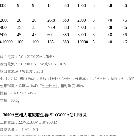
1000
9
9
12
380
1000
5
<8
<6
/2000
20
20
26.8
380
2000
5
<8
<6
/4000
35
35
46.9
380
4000
5
<8
<6
/5000
45
45
60
380
5000
5
<8
<6
0/10000
100
100
135
380
10000
5
<8
<6
輸入電源：AC：220V-25A，50Hz
輸出電流：AC：i000A．5V或500A．IOV
．輸出電流波形失真度：≤5％
．4．1／2 LCD數字顯示，量程：O~i000A，分辨率：0．1A，精度：±0．5％
．使用環境：溫度—10-40~C，相對濕度<80％
體積：402X232X245mm’
重量：30Kg
、
3000A三相大電流發生器
SLQ3000A使用環境
、工作電源：220V或380V ±10% 50HZ
、環境溫度：—10℃—40℃