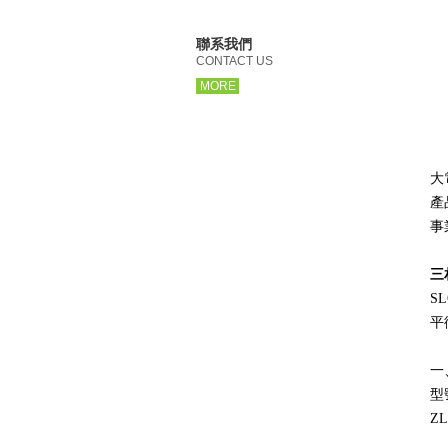
聯系我們
CONTACT US
MORE
大
產
事
三
S
平
一
型
ZL