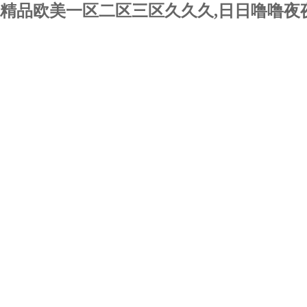
精品欧美一区二区三区久久久,日日噜噜夜夜
關于我們
新聞動態
技