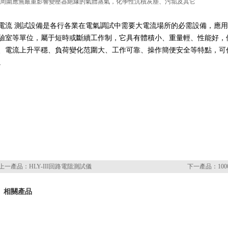
、周圍應無嚴重影響變壓器絕緣的氣體蒸氣，化學性沉積灰塵、污垢及其它
電流 測試設備是各行各業在電氣調試中需要大電流場所的必需設備，應用于發電
驗室等單位，屬于短時或斷續工作制，它具有體積小、重量輕、性能好
、電流上升平穩、負荷變化范圍大、工作可靠、操作簡便安全等特
。
上一產品：
HLY-III回路電阻測試儀
下一產品：
10
相關產品