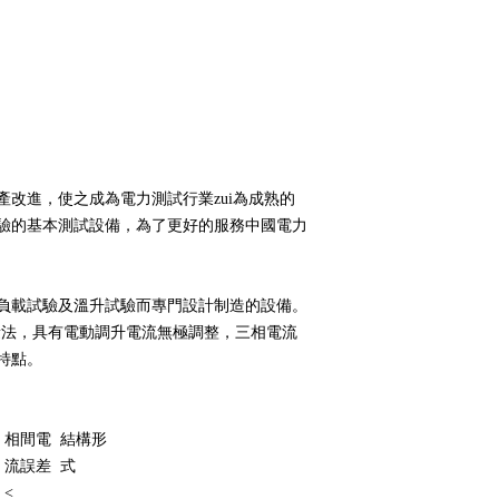
進，使之成為電力測試行業zui為成熟的
流試驗的基本測試設備，為了更好的服務中國電力
試驗及溫升試驗而專門設計制造的設備。
量法，具有電動調升電流無極調整，三相電流
。
相間電
結構形
流誤差
式
<