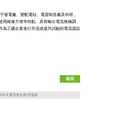
廠、變配電站、電器制造廠及科研、
，使用維修方便等特點。具有輸出電流無極調
點，可作為工礦企業進行升流或溫升試驗的電流源設
返回
000A大電流發生器/升流器