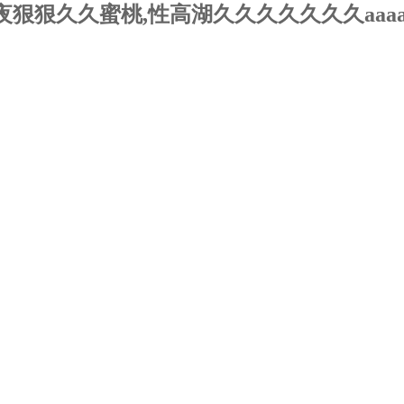
狠狠久久蜜桃,性高湖久久久久久久久aaaa
術文章
產品中心
榮譽資質
在線留言
聯系我們